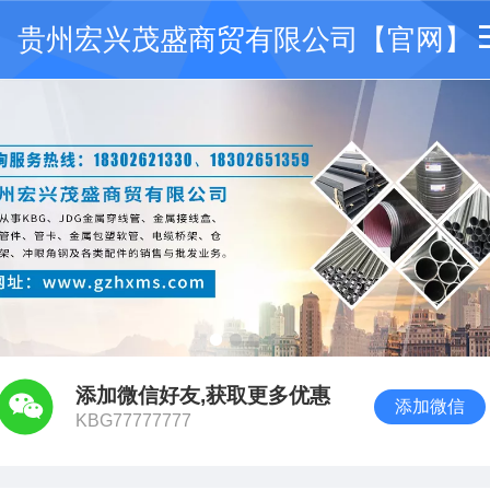
贵州宏兴茂盛商贸有限公司【官网】
添加微信好友,获取更多优惠
添加微信
KBG77777777