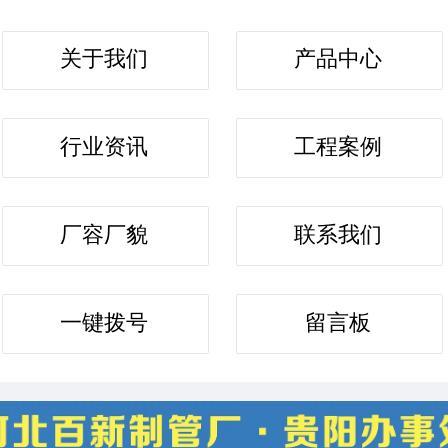
关于我们
产品中心
行业资讯
工程案例
厂容厂貌
联系我们
一键拨号
留言板