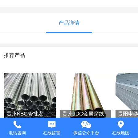
产品详情
推荐产品
贵州KBG管批发
贵州JDG金属穿线
贵阳电
管1
电话咨询
在线留言
微信公众平台
在线地图