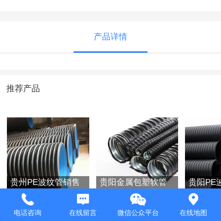
产品详情
推荐产品
贵州PE波纹管销售
贵阳金属包塑软管
贵阳PE
厂家
批发厂家
电话咨询
在线留言
微信公众平台
在线地图