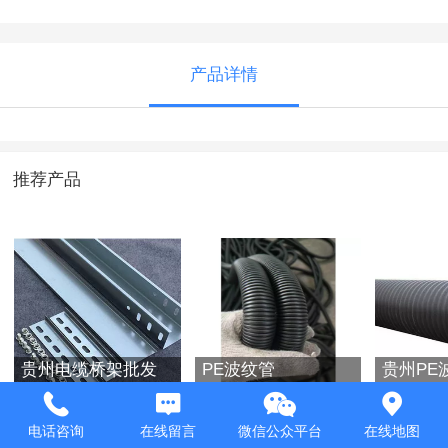
产品详情
推荐产品
贵州电缆桥架批发
PE波纹管
贵州PE
电话咨询
在线留言
微信公众平台
在线地图